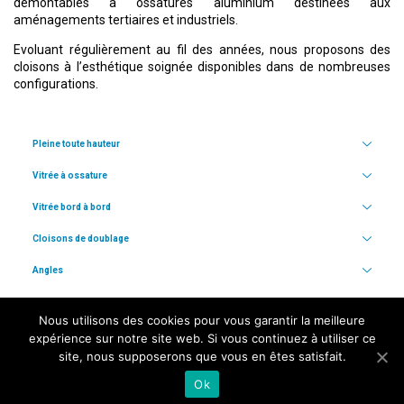
démontables à ossatures aluminium destinées aux
aménagements tertiaires et industriels.
Evoluant régulièrement au fil des années, nous proposons des
cloisons à l’esthétique soignée disponibles dans de nombreuses
configurations.
Pleine toute hauteur
Vitrée à ossature
Vitrée bord à bord
Cloisons de doublage
Angles
Stores
Nous utilisons des cookies pour vous garantir la meilleure
Blocs portes
expérience sur notre site web. Si vous continuez à utiliser ce
site, nous supposerons que vous en êtes satisfait.
Ok